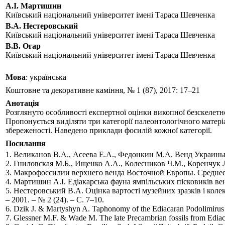
А.І. Мартишин
Київський національний університет імені Тараса Шевченка
В.А. Нестеровський
Київський національний університет імені Тараса Шевченка
В.В. Огар
Київський національний університет імені Тараса Шевченка
Мова
: українська
Коштовне та декоративне каміння, № 1 (87), 2017: 17–21
Анотація
Розглянуто особливості експертної оцінки викопної безскелетн
Пропонується виділяти три категорії палеонтологічного матеріалу
збереженості. Наведено приклади фосилій кожної категорії.
Посилання
1. Великанов В.А., Асеева Е.А., Федонкин М.А. Венд Украины. –
2. Гниловская М.Б., Ищенко А.А., Колесников Ч.М., Коренчук Л
3. Макрофоссилии верхнего венда Восточной Европы. Среднее П
4. Мартишин А.І. Едіакарська фауна ямпiльських пісковиків венд
5. Нестеровський В.А. Оцінка вартості музейних зразків i кол
– 2001. – № 2 (24). – С. 7–10.
6. Dzik J. & Martyshyn A. Taphonomy of the Ediacaran Podolimirus a
7. Glessner M.F. & Wade M. The late Precambrian fossils from Ediacar