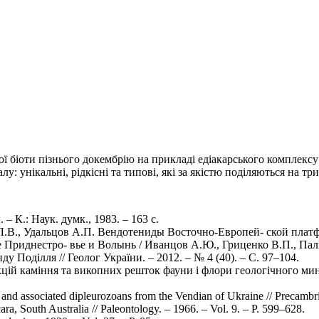
ої біоти пізнього докембрію на прикладі едіакарського комплексу
: унікальні, рідкісні та типові, які за якістю поділяються на три
 К.: Наук. думк., 1983. – 163 с.
.В., Удальцов А.П. Вендотениды Восточно-Европей- ской платфор
риднестро- вье и Волынь / Иванцов А.Ю., Гриценко В.П., Палий
у Поділля // Геолог України. – 2012. – № 4 (40). – С. 97–104.
екцій каміння та викопних решток фауни i флори геологiчного мин
nd associated dipleurozoans from the Vendian of Ukraine // Precambr
a, South Australia // Paleontology. – 1966. – Vol. 9. – P. 599–628.