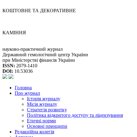
КОШТОВНЕ ТА ДЕКОРАТИВНЕ
КАМІННЯ
науково-практичний журнал
Державний гемологічний центр України
при Міністерстві фінансів України
ISSN:
2079-1410
DOI:
10.53036
Головна
Про журнал
Історія журналу
Місія журналу
Стратегія розвитку
Політика відкритого доступу та ліцензування
Етичні норми
Основні принципи
Редакційна колегія