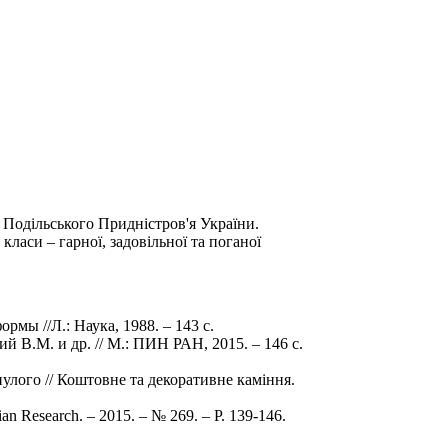
 Подільського Придністров'я України.
 класи – гарної, задовільної та поганої
мы //Л.: Наука, 1988. – 143 с.
 В.М. и др. // М.: ПИН РАН, 2015. – 146 с.
улого // Коштовне та декоративне каміння.
ian Research. – 2015. – № 269. – Р. 139-146.