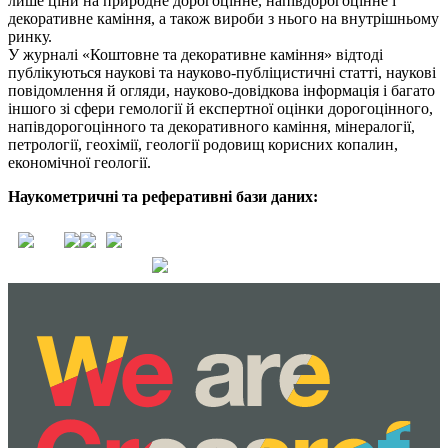
лише ціни на природне дорогоцінне, напівдорогоцінне і
декоративне каміння, а також вироби з нього на внутрішньому
ринку.
У журналі «Коштовне та декоративне каміння» відтоді
публікуються наукові та науково-публіцистичні статті, наукові
повідомлення й огляди, науково-довідкова інформація і багато
іншого зі сфери гемології й експертної оцінки дорогоцінного,
напівдорогоцінного та декоративного каміння, мінералогії,
петрології, геохімії, геології родовищ корисних копалин,
економічної геології.
Наукометричні та реферативні бази даних: