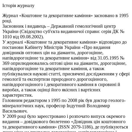
Історія журналу
Журнал «Коштовне та декоративне каміння» засновано в 1995
році.
Засновник і видавець – Державний гемологічний центр
України (Свідоцтво суб'єкта видавничої справи: серія ДК №
1010 від 09.08.2002).
У журналі «Коштовне та декоративне каміння» відповідно до
постанови Кабінету Міністрів України «Про видання
довідників оптових цін на діаманти, дорогоцінне,
напівдорогоцінне та декоративне каміння» від 31.05.1995 №
369 оприлюднювались оптові ціни на діаманти, дорогоцінне,
напівдорогоцінне та декоративне каміння, а також
публікувалися наукові статті, присвячені дослідженням у сфері
гемології та експертизи природного дорогоцінного,
напівдорогоцінного і декоративного каміння в сировині й
виробах, а також оцінці його якісних і вартісних
характеристик.
Головним редактором з 1995 по 2008 рік був доктор геолого-
мінералогічних наук, професор Індутний Володимир
Васильович.
У 2009 році було зареєстровано і розпочато випуск окремого
видання – довідкового бюлетеню «Довідник цін коштовного
та декоративного каміння» (ISSN 2079-1186), де публікуються