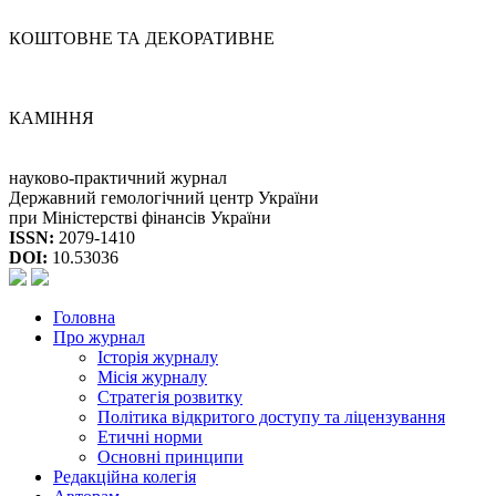
КОШТОВНЕ ТА ДЕКОРАТИВНЕ
КАМІННЯ
науково-практичний журнал
Державний гемологічний центр України
при Міністерстві фінансів України
ISSN:
2079-1410
DOI:
10.53036
Головна
Про журнал
Історія журналу
Місія журналу
Стратегія розвитку
Політика відкритого доступу та ліцензування
Етичні норми
Основні принципи
Редакційна колегія