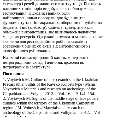
скульптур і речей домашнього вжитку тощо. Більшість
важливих типів порід видобувалась поблизу місця
застосування. Пісковик і вапняк були
найпоширенішими породами для будівництва
фундаменту та стін сакральних, оборонних і публічних
будівель. Гіпс (алебастр), сланець, травертин мали
обмежене використання, яке визначалось наявністю
місцевих ресурсів. Одержані результати мають важливе
значення для реставраційних робіт та заходів із
збереження різних об’єктів від антропогенного і
атмосферного руйнування.
Ключові слова
: природний камінь, мінералого-
петрографічний склад, Галичина, археологія,
петрографічна архітектура.
Посилання
1. Voytovich M. Culture of lace ceramics in the Ukrainian
Precarpathia: Sights of the Kavsko-Kolpets type / Maria
Voytovich // Materials and research on archeology of the
Carpathians and Volyn. –2012. – Vol. 16. – P. 141–154.
2. Voytovych M. Sights of the middle stage of lace pottery
cultures within the territory of the Ukrainian Carpathian
region. / M. Voitovich // Materials and research on
archeology of the Carpathians and Volhynia. – 2012. – Vol