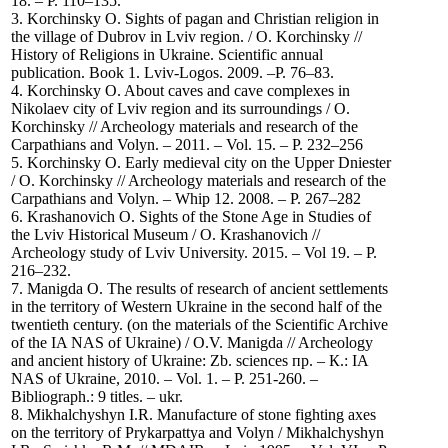
18. – P. 110–135.
3. Korchinsky O. Sights of pagan and Christian religion in
the village of Dubrov in Lviv region. / O. Korchinsky //
History of Religions in Ukraine. Scientific annual
publication. Book 1. Lviv-Logos. 2009. –P. 76–83.
4. Korchinsky O. About caves and cave complexes in
Nikolaev city of Lviv region and its surroundings / O.
Korchinsky // Archeology materials and research of the
Carpathians and Volyn. – 2011. – Vol. 15. – P. 232–256
5. Korchinsky O. Early medieval city on the Upper Dniester
/ O. Korchinsky // Archeology materials and research of the
Carpathians and Volyn. – Whip 12. 2008. – P. 267–282
6. Krashanovich O. Sights of the Stone Age in Studies of
the Lviv Historical Museum / O. Krashanovich //
Archeology study of Lviv University. 2015. – Vol 19. – P.
216–232.
7. Manigda O. The results of research of ancient settlements
in the territory of Western Ukraine in the second half of the
twentieth century. (on the materials of the Scientific Archive
of the IA NAS of Ukraine) / O.V. Manigda // Archeology
and ancient history of Ukraine: Zb. sciences пр. – К.: IA
NAS of Ukraine, 2010. – Vol. 1. – P. 251-260. –
Bibliograph.: 9 titles. – ukr.
8. Mikhalchyshyn I.R. Manufacture of stone fighting axes
on the territory of Prykarpattya and Volyn / Mikhalchyshyn