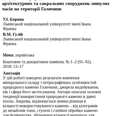
архітектурних та сакральних споруджень минулих
часів на території Галичини
У.І. Борняк
Львівський національний університет іменi Івана
Франка
В.М. Гулій
Львівський національний університет іменi Івана
Франка
Мова
: українська
Коштовне та декоративне каміння, № 1–2 (91–92),
2018: 13–17
Анотація
У цій роботі наведено результати вивчення
мінерального складу і петрографічних особливостей
природного каменю Галичини, джерела видобування,
вік і сфера його застосування. Автори описали основні
тенденції використання природного каменю в давні
епохи. Зокрема, відзначається значна різниця в
кількості використовуваного каменю – від кілограмів
до мільйонів тонн, ступені і глибині обробки каменю
для будівництва, збільшенні кількості матеріалу для