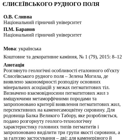
ЄЛИСЕЇВСЬКОГО РУДНОГО ПОЛЯ
О.В. Сливна
Національний гірничий університет
П.М. Баранов
Національний гірничий університет
Мова
: українська
Коштовне та декоративне каміння, № 1 (79), 2015: 8–12
Анотація
Розглянуто геологічні особливості еталонного об'єкту
Єлисеївського рудного поля – Зелена Могила, де
виявлено закономірності розподілу основних
мінеральних асоціацій у межах пегматитових тіл.
Визначено взаємовідносини пегматитових жил з
вміщуючими метаморфічними породами та
запропоновано критерії виявлення пегматитових жил,
перспективних на каменесамоцвітну сировину. Для
родовища Балка Великого Табору, яке розробляється,
подано розгорнуту геолого-технологічну
характеристику головних типів пегматитів і
запропоновано виділити три групи якості сировини, а
за галуззю застосування – дві: для каменерізного й