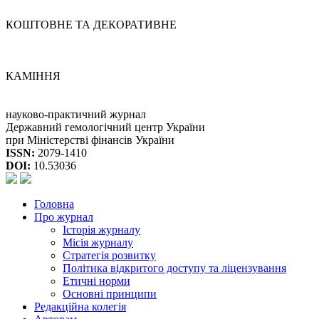
КОШТОВНЕ ТА ДЕКОРАТИВНЕ
КАМІННЯ
науково-практичний журнал
Державний гемологічний центр України
при Міністерстві фінансів України
ISSN:
2079-1410
DOI:
10.53036
Головна
Про журнал
Історія журналу
Місія журналу
Стратегія розвитку
Політика відкритого доступу та ліцензування
Етичні норми
Основні принципи
Редакційна колегія