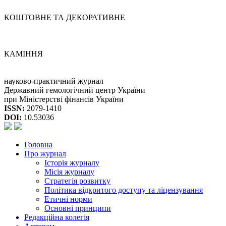
КОШТОВНЕ ТА ДЕКОРАТИВНЕ
КАМІННЯ
науково-практичний журнал
Державний гемологічний центр України
при Міністерстві фінансів України
ISSN:
2079-1410
DOI:
10.53036
Головна
Про журнал
Історія журналу
Місія журналу
Стратегія розвитку
Політика відкритого доступу та ліцензування
Етичні норми
Основні принципи
Редакційна колегія