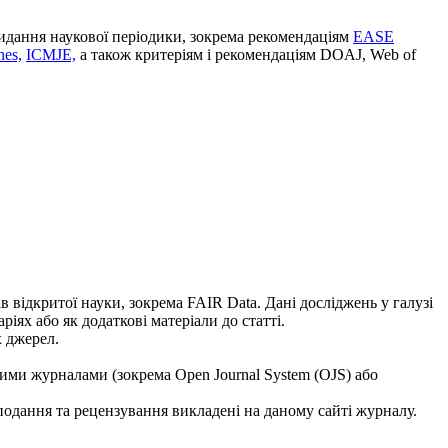
идання наукової періодики, зокрема рекомендаціям
EASE
es,
ICMJE,
а також критеріям і рекомендаціям DOAJ, Web of
відкритої науки, зокрема FAIR Data. Дані досліджень у галузі
іях або як додаткові матеріали до статті.
 джерел.
вими журналами (зокрема Open Journal System (OJS) або
одання та рецензування викладені на даному сайті журналу.