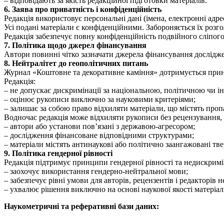
– відповідають за якість редакційної підготовки матеріалів.
6. Заява про приватність і конфіденційність
Редакція використовує персональні дані (імена, електронні адр
Усі подані матеріали є конфіденційними. Забороняється їх розг
Редакція забезпечує повну конфіденційність подвійного сліпог
7. Політика щодо джерел фінансування
Автори повинні чітко зазначати джерела фінансування досліджень
8. Нейтралітет до геополітичних питань
Журнал «Коштовне та декоративне каміння» дотримується принц
Редакція:
– не допускає дискримінації за національною, політичною чи 
– оцінює рукописи виключно за науковими критеріями;
– залишає за собою право відхиляти матеріали, що містять про
Водночас редакція може відхиляти рукописи без рецензування,
– автори або установи пов’язані з державою-агресором;
– дослідження фінансоване відповідними структурами;
– матеріали містять антинаукові або політично заангажовані тв
9. Політика гендерної рівності
Редакція підтримує принципи гендерної рівності та недискримін
– заохочує використання гендерно-нейтральної мови;
– забезпечує рівні умови для авторів, рецензентів і редакторів н
– ухвалює рішення виключно на основі наукової якості матеріал
Наукометричні та реферативні бази даних: