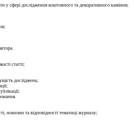
тати у сфері дослідження коштовного та декоративного каміння;
ня;
автора.
ості статті;
ущість досліджень;
ції;
ублікації;
лювання.
ті, новизни та відповідності тематиці журналу;