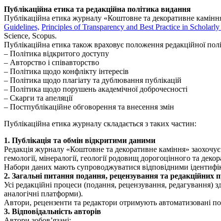
Публікаційна етика та редакційна політика видання
Публікаційна етика журналу «Коштовне та декоративне камінн
Guidelines,
Principles of Transparency and Best Practice in Scholarly
Science, Scopus.
Публікаційна етика також враховує положення редакційної полі
– Політика відкритого доступу
– Авторство і співавторство
– Політика щодо конфлікту інтересів
– Політика щодо плагіату та дублювання публікацій
– Політика щодо порушень академічної доброчесності
– Скарги та апеляції
– Постпублікаційне обговорення та внесення змін
Публікаційна етика журналу складається з таких частин:
1. Публікація та обмін відкритими даними
Редакція журналу «Коштовне та декоративне каміння» заохочує 
гемології, мінералогії, геології родовищ дорогоцінного та деко
Набори даних мають супроводжуватися відповідними ідентифік
2. Загальні питання подання, рецензування та редакційних п
Усі редакційні процеси (подання, рецензування, редагування) 
аналогічні платформи).
Автори, рецензенти та редактори отримують автоматизовані пов
3. Відповідальність авторів
Автори зобов’язані: