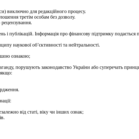
еси) виключно для редакційного процесу.
олошення третім особам без дозволу.
о рецензування.
 і публікацій. Інформація про фінансову підтримку подається під 
ипу наукової об’єктивності та нейтральності.
іншою ознакою;
паганду, порушують законодавство України або суперечать принц
 якщо:
ердження.
ації:
езалежно від статі, віку чи інших ознак;
ів.