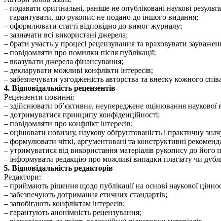
– подавати оригінальні, раніше не опубліковані наукові резуль
– гарантувати, що рукопис не подано до іншого видання;
– оформлювати статті відповідно до вимог журналу;
– зазначати всі використані джерела;
– брати участь у процесі рецензування та враховувати зауважен
– повідомляти про помилки після публікації;
– вказувати джерела фінансування;
– декларувати можливі конфлікти інтересів;
– забезпечувати узгодженість авторства та внеску кожного спів
4. Відповідальність рецензентів
Рецензенти повинні:
– здійснювати об’єктивне, неупереджене оцінювання наукової як
– дотримуватися принципу конфіденційності;
– повідомляти про конфлікт інтересів;
– оцінювати новизну, наукову обґрунтованість і практичну знач
– формулювати чіткі, аргументовані та конструктивні рекоменда
– утримуватися від використання матеріалів рукопису до його п
– інформувати редакцію про можливі випадки плагіату чи дуб
5. Відповідальність редакторів
Редактори:
– приймають рішення щодо публікації на основі наукової ціннос
– забезпечують дотримання етичних стандартів;
– запобігають конфліктам інтересів;
– гарантують анонімність рецензування;