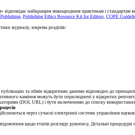
я» відповідає найкращим міжнародним практикам і стандартам в
 Publishing,
Publishing Ethics Resource Kit for Editors,
COPE Guidelin
тики журналу, зокрема розділів:
публікацію та обмін відкритими даними відповідно до принципів 
ративного каміння можуть бути оприлюднені у відкритих репозитар
аторами (DOI, URL) і бути включеними до списку використаних
роцесів
здійснюються через сучасні електронні системи управління науко
ідомлення щодо етапів розгляду рукопису. Детальні процедури п