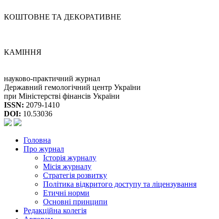
КОШТОВНЕ ТА ДЕКОРАТИВНЕ
КАМІННЯ
науково-практичний журнал
Державний гемологічний центр України
при Міністерстві фінансів України
ISSN:
2079-1410
DOI:
10.53036
Головна
Про журнал
Історія журналу
Місія журналу
Стратегія розвитку
Політика відкритого доступу та ліцензування
Етичні норми
Основні принципи
Редакційна колегія