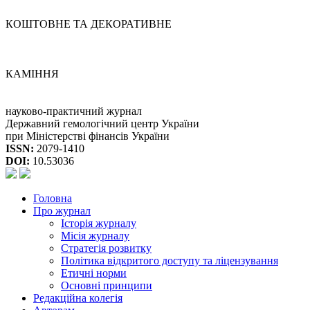
КОШТОВНЕ ТА ДЕКОРАТИВНЕ
КАМІННЯ
науково-практичний журнал
Державний гемологічний центр України
при Міністерстві фінансів України
ISSN:
2079-1410
DOI:
10.53036
Головна
Про журнал
Історія журналу
Місія журналу
Стратегія розвитку
Політика відкритого доступу та ліцензування
Етичні норми
Основні принципи
Редакційна колегія