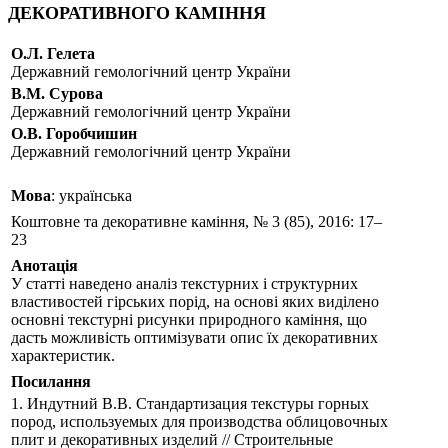
ДЕКОРАТИВНОГО КАМІННЯ
О.Л. Гелета
Державний гемологічний центр України
В.М. Сурова
Державний гемологічний центр України
О.В. Горобчишин
Державний гемологічний центр України
Мова
: українська
Коштовне та декоративне каміння, № 3 (85), 2016: 17–
23
Анотація
У статті наведено аналіз текстурних і структурних
властивостей гірських порід, на основі яких виділено
основні текстурні рисунки природного каміння, що
дасть можливість оптимізувати опис їх декоративних
характеристик.
Посилання
1. Индутний В.В. Стандартизация текстуры горных
пород, используемых для производства облицовочных
плит и декоративных изделий // Строительные