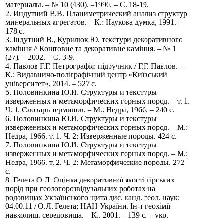
материалы. – № 10 (430). –1990. – С. 18-19.
2. Индутний В.В. Планиметрический анализ структур
минеральных агрегатов. – К.: Наукова думка, 1991. –
178 с.
3. Індутний В., Курилюк Ю. текстури декоративного
каміння // Коштовне та декоративне каміння. – № 1
(27). – 2002. – С. 3-9.
4. Павлов Г.Г. Петрографія: підручник / Г.Г. Павлов. –
К.: Видавничо-поліграфічний центр «Київський
університет», 2014. – 527 с.
5. Половинкина Ю.И. Структуры и текстуры
изверженных и метаморфических горных пород. – т. 1.
Ч. 1: Словарь терминов. – М.: Недра, 1966. – 240 с.
6. Половинкина Ю.И. Структуры и текстуры
изверженных и метаморфических горных пород. – М.:
Недра, 1966. т. 1. Ч. 2: Изверженные породы. 424 с.
7. Половинкина Ю.И. Структуры и текстуры
изверженных и метаморфических горных пород. – М.:
Недра, 1966. т. 2. Ч. 2: Метаморфические породы. 272
с.
8. Гелета О.Л. Оцінка декоративної якості гірських
порід при геологорозвідувальних роботах на
родовищах Українського щита дис. канд. геол. наук:
04.00.11 / О.Л. Гелета; НАН України. Ін-т геохімії
навколиш. середовища. – К., 2001. – 139 с. – укp.