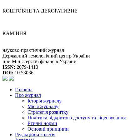
КОШТОВНЕ ТА ДЕКОРАТИВНЕ
КАМІННЯ
науково-практичний журнал
Державний гемологічний центр України
при Міністерстві фінансів України
ISSN:
2079-1410
DOI:
10.53036
Головна
Про журнал
Історія журналу
Місія журналу
Стратегія розвитку
Політика відкритого доступу та ліцензування
Етичні норми
Основні принципи
Редакційна колегія