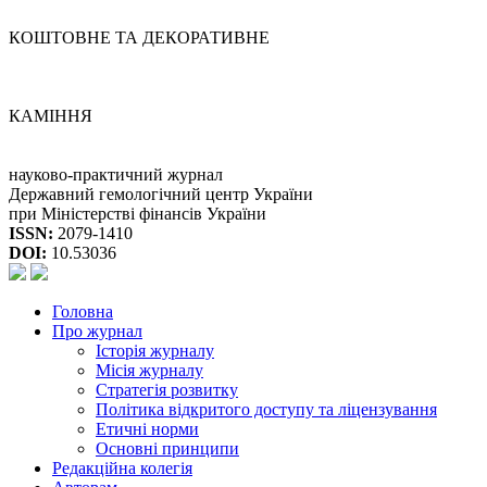
КОШТОВНЕ ТА ДЕКОРАТИВНЕ
КАМІННЯ
науково-практичний журнал
Державний гемологічний центр України
при Міністерстві фінансів України
ISSN:
2079-1410
DOI:
10.53036
Головна
Про журнал
Історія журналу
Місія журналу
Стратегія розвитку
Політика відкритого доступу та ліцензування
Етичні норми
Основні принципи
Редакційна колегія