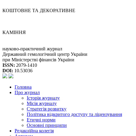
КОШТОВНЕ ТА ДЕКОРАТИВНЕ
КАМІННЯ
науково-практичний журнал
Державний гемологічний центр України
при Міністерстві фінансів України
ISSN:
2079-1410
DOI:
10.53036
Головна
Про журнал
Історія журналу
Місія журналу
Стратегія розвитку
Політика відкритого доступу та ліцензування
Етичні норми
Основні принципи
Редакційна колегія