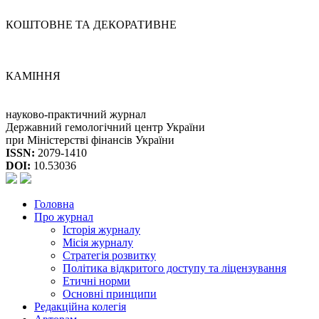
КОШТОВНЕ ТА ДЕКОРАТИВНЕ
КАМІННЯ
науково-практичний журнал
Державний гемологічний центр України
при Міністерстві фінансів України
ISSN:
2079-1410
DOI:
10.53036
Головна
Про журнал
Історія журналу
Місія журналу
Стратегія розвитку
Політика відкритого доступу та ліцензування
Етичні норми
Основні принципи
Редакційна колегія