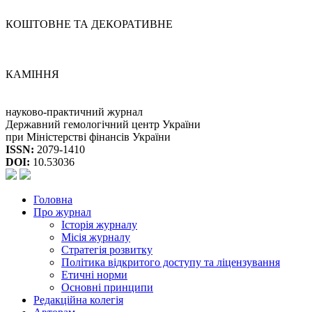
КОШТОВНЕ ТА ДЕКОРАТИВНЕ
КАМІННЯ
науково-практичний журнал
Державний гемологічний центр України
при Міністерстві фінансів України
ISSN:
2079-1410
DOI:
10.53036
Головна
Про журнал
Історія журналу
Місія журналу
Стратегія розвитку
Політика відкритого доступу та ліцензування
Етичні норми
Основні принципи
Редакційна колегія