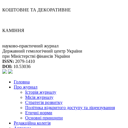
КОШТОВНЕ ТА ДЕКОРАТИВНЕ
КАМІННЯ
науково-практичний журнал
Державний гемологічний центр України
при Міністерстві фінансів України
ISSN:
2079-1410
DOI:
10.53036
Головна
Про журнал
Історія журналу
Місія журналу
Стратегія розвитку
Політика відкритого доступу та ліцензування
Етичні норми
Основні принципи
Редакційна колегія