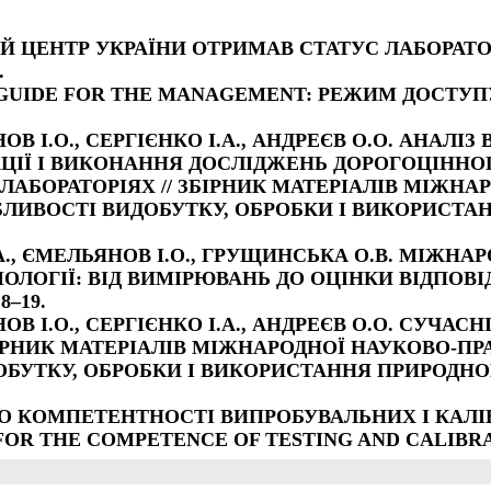
ИЙ ЦЕНТР УКРАЇНИ ОТРИМАВ СТАТУС ЛАБОРАТОР
.
 GUIDE FOR THE MANAGEMENT: РЕЖИМ ДОСТУП
НОВ І.О., СЕРГІЄНКО І.А., АНДРЕЄВ О.О. АНАЛ
ЗАЦІЇ І ВИКОНАННЯ ДОСЛІДЖЕНЬ ДОРОГОЦІННО
АБОРАТОРІЯХ // ЗБІРНИК МАТЕРІАЛІВ МІЖНА
БЛИВОСТІ ВИДОБУТКУ, ОБРОБКИ І ВИКОРИСТАН
 І.А., ЄМЕЛЬЯНОВ І.О., ГРУЩИНСЬКА О.В. МІЖН
ОЛОГІЇ: ВІД ВИМІРЮВАНЬ ДО ОЦІНКИ ВІДПОВІ
8–19.
НОВ І.О., СЕРГІЄНКО І.А., АНДРЕЄВ О.О. СУЧА
ЗБІРНИК МАТЕРІАЛІВ МІЖНАРОДНОЇ НАУКОВО-П
ОБУТКУ, ОБРОБКИ І ВИКОРИСТАННЯ ПРИРОДНОГ
ГИ ДО КОМПЕТЕНТНОСТІ ВИПРОБУВАЛЬНИХ І КАЛ
TS FOR THE COMPETENCE OF TESTING AND CALIB