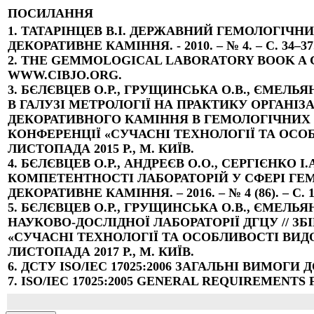
ПОСИЛАННЯ
1. ТАТАРІНЦЕВ В.І. ДЕРЖАВНИЙ ГЕМОЛОГІЧН
ДЕКОРАТИВНЕ КАМІННЯ. - 2010. – № 4. – С. 34–37
2. THE GEMMOLOGICAL LABORATORY BOOK A
WWW.CIBJO.ORG.
3. БЄЛЄВЦЕВ О.Р., ГРУЩИНСЬКА О.В., ЄМЕЛЬЯ
В ГАЛУЗІ МЕТРОЛОГІЇ НА ПРАКТИКУ ОРГАНІ
ДЕКОРАТИВНОГО КАМІННЯ В ГЕМОЛОГІЧНИХ Л
КОНФЕРЕНЦІЇ «СУЧАСНІ ТЕХНОЛОГІЇ ТА ОСО
ЛИСТОПАДА 2015 Р., М. КИЇВ.
4. БЄЛЄВЦЕВ О.Р., АНДРЕЄВ О.О., СЕРГІЄНКО
КОМПЕТЕНТНОСТІ ЛАБОРАТОРІЙ У СФЕРІ ГЕМ
ДЕКОРАТИВНЕ КАМІННЯ. – 2016. – № 4 (86). – C. 1
5. БЄЛЄВЦЕВ О.Р., ГРУЩИНСЬКА О.В., ЄМЕЛЬЯ
НАУКОВО-ДОСЛІДНОЇ ЛАБОРАТОРІЇ ДГЦУ // 
«СУЧАСНІ ТЕХНОЛОГІЇ ТА ОСОБЛИВОСТІ ВИД
ЛИСТОПАДА 2017 Р., М. КИЇВ.
6. ДСТУ ISO/IEC 17025:2006 ЗАГАЛЬНІ ВИМО
7. ISO/IEC 17025:2005 GENERAL REQUIREMEN