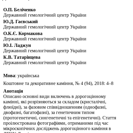
О.П. Беліченко
Державний гемологічний центр України
Ю.Д. Гаєвський
Державний гемологічний центр України
О.К.Є. Кормакова
Державний гемологічний центр України
Ю.І. Ладжун
Державний гемологічний центр України
К.В. Татарiнцева
Державний гемологічний центр України
Мова
: українська
Коштовне та декоративне каміння, № 4 (94), 2018: 4–8
Анотація
Описано основні види включень в дорогоцінному
камінні, які розрізняються за складом (кристалічні,
флюїдні), за фазовим співвідношенням (однофазні,
двофазні, багатофазні), за генетичним типом
(протогенетичні, сингенетичні та епігенетичні). Стаття
проілюстрована фотографіями, отриманими під час
мікроскопічних досліджень дорогоцінного каміння в