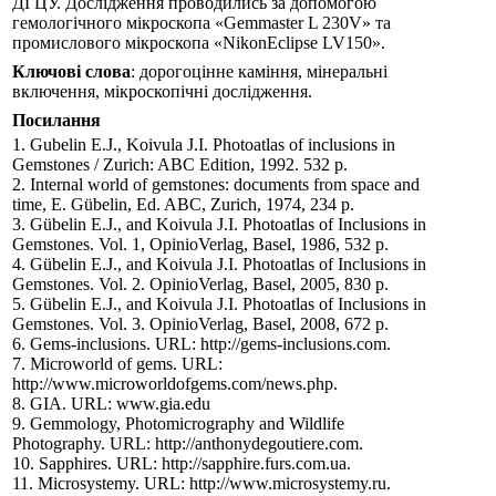
ДГЦУ. Дослідження проводились за допомогою
гемологічного мікроскопа «Gemmaster L 230V» та
промислового мікроскопа «NikonEclipse LV150».
Ключові слова
: дорогоцінне каміння, мінеральні
включення, мікроскопічні дослідження.
Посилання
1. Gubelin E.J., Koivula J.I. Photoatlas of inclusions in
Gemstones / Zurich: ABC Edition, 1992. 532 р.
2. Internal world of gemstones: documents from space and
time, E. Gübelin, Ed. ABC, Zurich, 1974, 234 p.
3. Gübelin E.J., and Koivula J.I. Photoatlas of Inclusions in
Gemstones. Vol. 1, OpinioVerlag, Basel, 1986, 532 р.
4. Gübelin E.J., and Koivula J.I. Photoatlas of Inclusions in
Gemstones. Vol. 2. OpinioVerlag, Basel, 2005, 830 р.
5. Gübelin E.J., and Koivula J.I. Photoatlas of Inclusions in
Gemstones. Vol. 3. OpinioVerlag, Basel, 2008, 672 р.
6. Gems-inclusions. URL: http://gems-inclusions.com.
7. Microworld of gems. URL:
http://www.microworldofgems.com/news.php.
8. GIA. URL: www.gia.edu
9. Gemmology, Photomicrography and Wildlife
Photography. URL: http://anthonydegoutiere.com.
10. Sapphires. URL: http://sapphire.furs.com.ua.
11. Microsystemy. URL: http://www.microsystemy.ru.