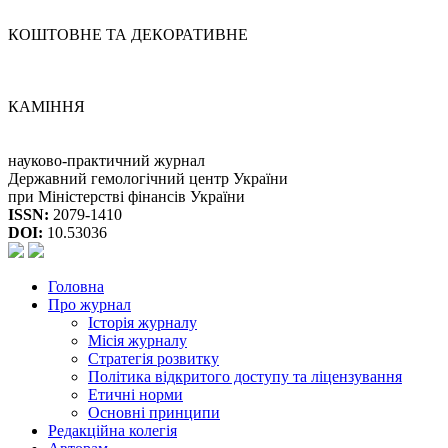
КОШТОВНЕ ТА ДЕКОРАТИВНЕ
КАМІННЯ
науково-практичний журнал
Державний гемологічний центр України
при Міністерстві фінансів України
ISSN:
2079-1410
DOI:
10.53036
Головна
Про журнал
Історія журналу
Місія журналу
Стратегія розвитку
Політика відкритого доступу та ліцензування
Етичні норми
Основні принципи
Редакційна колегія