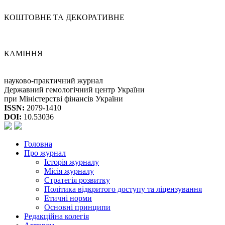
КОШТОВНЕ ТА ДЕКОРАТИВНЕ
КАМІННЯ
науково-практичний журнал
Державний гемологічний центр України
при Міністерстві фінансів України
ISSN:
2079-1410
DOI:
10.53036
Головна
Про журнал
Історія журналу
Місія журналу
Стратегія розвитку
Політика відкритого доступу та ліцензування
Етичні норми
Основні принципи
Редакційна колегія