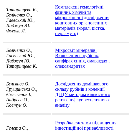
Комплексні гемологічні,
Татарiнцева К.,
фізичні, хімічні та
Беліченко О.,
мікроскопічні дослідження
Гаєвський Ю.,
коштовних органогенних
Ладжун Ю.,
матеріалів (корал, кістка,
Фуголь Л.
перламутр)
Беліченко О.,
Мікросвіт мінералів.
Гаєвський Ю.,
Включення в рубінах,
Ладжун Ю.,
сапфірах синіх, смарагдах і
Татарiнцева К.
олександритах
Бєлєвцев О.,
Дослідження домішкового
Грущинська О.,
складу рубінів з колекції
Ємельянов І.,
ДГЦУ методом кількісного
Андреєв О.,
рентгенофлуоресцентного
Ковтун О.
аналізу
Розробка системи підвищення
Гелета О.,
інвестиційної привабливості