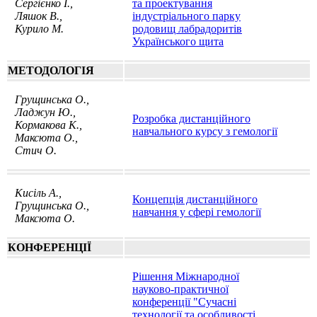
Сергієнко І.,
та проектування
Ляшок В.,
індустріального парку
Курило М.
родовищ лабрадоритів
Українського щита
МЕТОДОЛОГIЯ
Грущинська О.,
Ладжун Ю.,
Розробка дистанційного
Кормакова К.,
навчального курсу з гемології
Максюта O.,
Стич О.
Кисіль А.,
Концепція дистанційного
Грущинська О.,
навчання у сфері гемології
Максюта O.
КОНФЕРЕНЦІЇ
Рішення Міжнародної
науково-практичної
конференції "Сучасні
технології та особливості