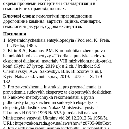
окремі проблеми експертизи і стандартизації в
гемологічних правовідносинах.
Ключові слова
: гемологічні правовідносини,
дорогоцінне каміння, вартість, оцінка, стандарти,
гемологічні ресурси, судова експертиза.
Посилання
1. Myneralohycheskaia эntsyklopedyia / Pod red. K. Freia.
– L.: Nedra, 1985.
2. Kirin R.S., Baranov P.M. Khronolohiia dzherel prava
hemolohichnoi ekspertyzy // Teoriia ta praktyka sudovo-
ekspertnoi diialnosti: materialy VIII mizhvidom.nauk.-prakt.
konf. (Kyiv, 27 lystop. 2019 r.): u 2 ch. / [redkol.: S.S.
Cherniavskyi, A.A. Sakovskyi, B.Ie. Bilozorov ta in.]. –
Kyiv: Nats. akad. vnutr. sprav, 2019. – 472 s. – S. 179 –
182.
3. Pro zatverdzhennia Instruktsii pro pryznachennia ta
provedennia sudovykh ekspertyz ta ekspertnykh doslidzhen
ta Naukovo-metodychnykh rekomendatsii z pytan
pidhotovky ta pryznachennia sudovykh ekspertyz ta
ekspertnykh doslidzhen: Nakaz Ministerstva yustytsii
Ukrainy vid 08.10.1998 № 53/5 (u redaktsii nakazu
Ministerstva yustytsii Ukrainy vid 26.12.2012 № 1950/5).
URL: https://zakon.rada.gov.ua/laws/show/ z0705-98#Text
4. Pro derzhavne rehuliuvannia vydobutku, vyrobnytstva i