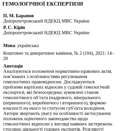
ГЕМОЛОГІЧНОЇ ЕКСПЕРТИЗИ
П. М. Баранов
Дніпропетровський НДЕКЦ МВС України
Р. С. Кірін
Дніпропетровський НДЕКЦ МВС України
Мова
: українська
Коштовне та декоративне каміння, № 2 (104), 2021: 14–
20
Анотація
Аналізуються положення нормативно-правових актів,
пов’язаних з особливостями регулювання
гемологічних правовідносин. Досліджуються
проблеми вартісних відносин у судовій гемологічній
експертизі, які безпосередньо зумовлені станом
гемологічного об’єкта (надрового, мінерального
(первинного), виробничого і вторинного), формою
власності на нього та статусом суб’єкта володіння.
Автори звертають увагу на особливості застосування
положень оціночного законодавства щодо
гемологічних відносин у вигляді наявних застережень
стосовно діяльності судових експертів. Розглянуті