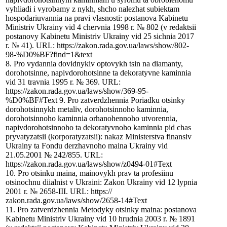
vyhliadi i vyrobamy z nykh, shcho nalezhat subiektam
hospodariuvannia na pravi vlasnosti: postanova Kabinetu
Ministriv Ukrainy vid 4 chervnia 1998 r. № 802 (v redaktsii
postanovy Kabinetu Ministriv Ukrainy vid 25 sichnia 2017
r. № 41). URL: https://zakon.rada.gov.ua/laws/show/802-
98-%D0%BF?find=1&text
8. Pro vydannia dovidnykiv optovykh tsin na diamanty,
dorohotsinne, napivdorohotsinne ta dekoratyvne kaminnia
vid 31 travnia 1995 r. № 369. URL:
https://zakon.rada.gov.ua/laws/show/369-95-
%D0%BF#Text 9. Pro zatverdzhennia Poriadku otsinky
dorohotsinnykh metaliv, dorohotsinnoho kaminnia,
dorohotsinnoho kaminnia orhanohennoho utvorennia,
napivdorohotsinnoho ta dekoratyvnoho kaminnia pid chas
pryvatyzatsii (korporatyzatsii): nakaz Ministerstva finansiv
Ukrainy ta Fondu derzhavnoho maina Ukrainy vid
21.05.2001 № 242/855. URL:
https://zakon.rada.gov.ua/laws/show/z0494-01#Text
10. Pro otsinku maina, mainovykh prav ta profesiinu
otsinochnu diialnist v Ukraini: Zakon Ukrainy vid 12 lypnia
2001 r. № 2658-III. URL: https://
zakon.rada.gov.ua/laws/show/2658-14#Text
11. Pro zatverdzhennia Metodyky otsinky maina: postanova
Kabinetu Ministriv Ukrainy vid 10 hrudnia 2003 r. № 1891