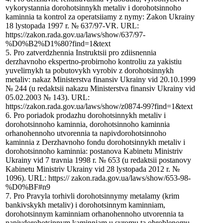
vykorystannia dorohotsinnykh metaliv i dorohotsinnoho
kaminnia ta kontrol za operatsiiamy z nymy: Zakon Ukrainy
18 lystopada 1997 r. № 637/97-VR. URL:
https://zakon.rada.gov.ua/laws/show/637/97-
%D0%B2%D1%80?find=1&text
5. Pro zatverdzhennia Instruktsii pro zdiisnennia
derzhavnoho ekspertno-probirnoho kontroliu za yakistiu
yuvelirnykh ta pobutovykh vyrobiv z dorohotsinnykh
metaliv: nakaz Ministerstva finansiv Ukrainy vid 20.10.1999
№ 244 (u redaktsii nakazu Ministerstva finansiv Ukrainy vid
05.02.2003 № 143). URL:
https://zakon.rada.gov.ua/laws/show/z0874-99?find=1&text
6. Pro poriadok prodazhu dorohotsinnykh metaliv i
dorohotsinnoho kaminnia, dorohotsinnoho kaminnia
orhanohennoho utvorennia ta napivdorohotsinnoho
kaminnia z Derzhavnoho fondu dorohotsinnykh metaliv i
dorohotsinnoho kaminnia: postanova Kabinetu Ministriv
Ukrainy vid 7 travnia 1998 r. № 653 (u redaktsii postanovy
Kabinetu Ministriv Ukrainy vid 28 lystopada 2012 r. №
1096). URL: https:// zakon.rada.gov.ua/laws/show/653-98-
%D0%BF#n9
7. Pro Pravyla torhivli dorohotsinnymy metalamy (krim
bankivskykh metaliv) i dorohotsinnym kaminniam,
dorohotsinnym kaminniam orhanohennoho utvorennia ta
napivdorohotsinnym kaminniam u syromu ta obroblenomu