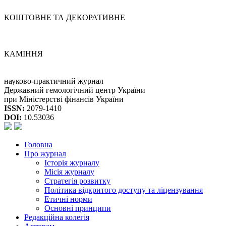
КОШТОВНЕ ТА ДЕКОРАТИВНЕ
КАМІННЯ
науково-практичний журнал
Державний гемологічний центр України
при Міністерстві фінансів України
ISSN:
2079-1410
DOI:
10.53036
Головна
Про журнал
Історія журналу
Місія журналу
Стратегія розвитку
Політика відкритого доступу та ліцензування
Етичні норми
Основні принципи
Редакційна колегія