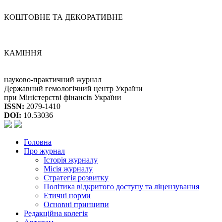
КОШТОВНЕ ТА ДЕКОРАТИВНЕ
КАМІННЯ
науково-практичний журнал
Державний гемологічний центр України
при Міністерстві фінансів України
ISSN:
2079-1410
DOI:
10.53036
Головна
Про журнал
Історія журналу
Місія журналу
Стратегія розвитку
Політика відкритого доступу та ліцензування
Етичні норми
Основні принципи
Редакційна колегія