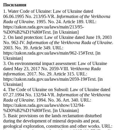
Посилання
1. Water Code of Ukraine: Law of Ukraine dated
06.06.1995 No. 213/95-VR.
Information of the Verkhovna
Rada of Ukraine
. 1995. No. 24. Article 189. URL:
https://zakon.rada.gov.ua/laws/main/213/95-
%D0%B2%D1%80#Text. [in Ukrainian]
2. On land protection: Law of Ukraine dated June 19, 2003
No. 962-IV.
Information of the Verkhovna Rada of Ukraine
.
2003. No. 39. Article 349. URL:
https://zakon.rada.gov.ua/laws/main/962-15#Text. [in
Ukrainian]
3. On environmental impact assessment: Law of Ukraine
dated May 23, 2017 No. 2059-VIII.
Verkhovna Rada
information
. 2017. No. 29. Article 315. URL:
https://zakon.rada.gov.ua/laws/main/2059-19#Text. [in
Ukrainian]
4. The Code of Ukraine on Subsoil: Law of Ukraine dated
07.27.1994 No. 132/94-VR.
Information of the Verkhovna
Rada of Ukraine
. 1994. No. 36. Art. 340. URL:
https://zakon.rada.gov.ua/laws/show/132/94-
%D0%B2%D1%80#Text. [in Ukrainian]
5. Basic provisions on the lands reclamation disturbed
during the development of mineral deposits and peat,
geological exploration, construction and other works. URL: