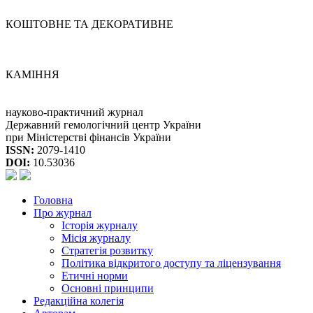
КОШТОВНЕ ТА ДЕКОРАТИВНЕ
КАМІННЯ
науково-практичний журнал
Державний гемологічний центр України
при Міністерстві фінансів України
ISSN:
2079-1410
DOI:
10.53036
Головна
Про журнал
Історія журналу
Місія журналу
Стратегія розвитку
Політика відкритого доступу та ліцензування
Етичні норми
Основні принципи
Редакційна колегія