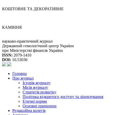
КОШТОВНЕ ТА ДЕКОРАТИВНЕ
КАМІННЯ
науково-практичний журнал
Державний гемологічний центр України
при Міністерстві фінансів України
ISSN:
2079-1410
DOI:
10.53036
Головна
Про журнал
Історія журналу
Місія журналу
Стратегія розвитку
Політика відкритого доступу та ліцензування
Етичні норми
Основні принципи
Редакційна колегія