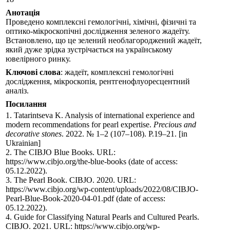
Анотація
Проведено комплексні гемологічні, хімічні, фізичні та
оптико-мікроскопічні дослідження зеленого жадеїту.
Встановлено, що це зелений необлагороджений жадеїт,
який дуже зрідка зустрічається на українському
ювелірного ринку.
Ключові слова
: жадеїт, комплексні гемологічні
дослідження, мікроскопія, рентгенофлуоресцентний
аналіз.
Посилання
1. Tatarintseva K. Analysis of international experience and
modern recommendations for pearl expertise.
Рrecious and
decorative stones
. 2022. № 1–2 (107–108). Р.19–21. [in
Ukrainian]
2. The CIBJO Blue Books. URL:
https://www.cibjo.org/the-blue-books (date of access:
05.12.2022).
3. The Pearl Book. CIBJO. 2020. URL:
https://www.cibjo.org/wp-content/uploads/2022/08/CIBJO-
Pearl-Blue-Book-2020-04-01.pdf (date of access:
05.12.2022).
4. Guide for Classifying Natural Pearls and Cultured Pearls.
CIBJO. 2021. URL: https://www.cibjo.org/wp-