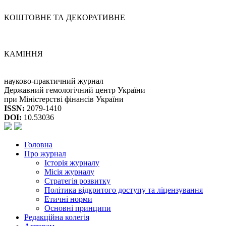
КОШТОВНЕ ТА ДЕКОРАТИВНЕ
КАМІННЯ
науково-практичний журнал
Державний гемологічний центр України
при Міністерстві фінансів України
ISSN:
2079-1410
DOI:
10.53036
Головна
Про журнал
Історія журналу
Місія журналу
Стратегія розвитку
Політика відкритого доступу та ліцензування
Етичні норми
Основні принципи
Редакційна колегія