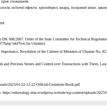
у прав споживачів.
нологія, оптичні ефекти, хризоберил, кварц, польовий шпат, зако
tml
КК) DK 008:2007. Order of the State Committee for Technical Regulati
07?lang=uk#Text [in Ukraine].
 Importance, Resolution of the Cabinet of Ministers of Ukraine No. 82
als and Precious Stones and Control over Transactions with Them, La
uploads/2023/01/22-12-22-Official-Gemstone-Book.pdf
e. https://mineralogy-ima-wordpress.website/wp-content/uploads/202