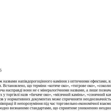
5
 між назвами напівдорогоцінного каміння з оптичними ефектами,
и. Встановлено, що терміни «котяче око», «тигрове око», «сокол
оча насправді вони не є мінералогічними назвами, а лише познач
х у торгівлі назв «бичаче око», «місячний камінь», «сонячний ка
азв у нормативних документах може спричиняти неоднозначність у
співпраці й непорозуміння під час торговельно-економічної взаєм
народно визнаними стандартами, що сприятиме уникненню неодноз