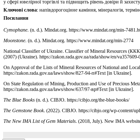
у сфері ювелірної торгівлі та підвищить рівень довіри й захист
Ключові слова
: напівдорогоцінне каміння, мінералогія, термі
Посилання
Cymophane.
(n. d.). Mindat.org. https://www.mindat.org/min-7481.h
Moonstone.
(n. d.). Mindat.org. https://www.mindat.org/min-2774
National Classifier of Ukraine. Classifier of Mineral Resources (К
(2007) (Ukraine). https://zakon.rada.gov.ua/rada/show/en/va357609-
On Approval of the Lists of Mineral Resources of National and Local
https://zakon.rada.gov.ua/laws/show/827-94-п#Text [in Ukraine].
On State Regulation of Mining, Production and Use of Precious Met
https://zakon.rada.gov.ua/laws/show/637/97-вр#Text [in Ukraine].
The Blue Books
(n. d.). CIBJO. https://cibjo.org/the-blue-books/
The Gemstone Book
. (2022). CIBJO. https://cibjo.org/wp-content/
The New IMA List of Gem Materials
. (2018, July). New IMA websit