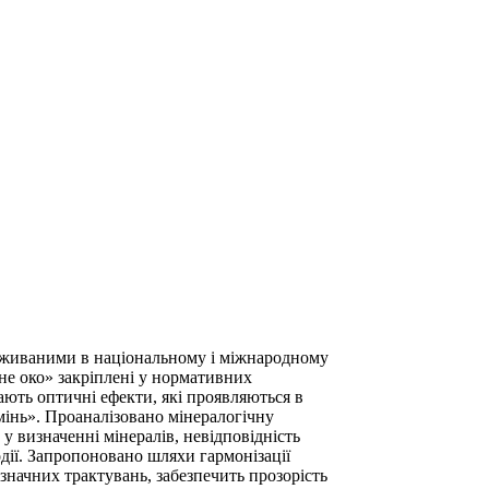
 вживаними в національному і міжнародному
ине око» закріплені у нормативних
ають оптичні ефекти, які проявляються в
мінь». Проаналізовано мінералогічну
 визначенні мінералів, невідповідність
одії. Запропоновано шляхи гармонізації
начних трактувань, забезпечить прозорість