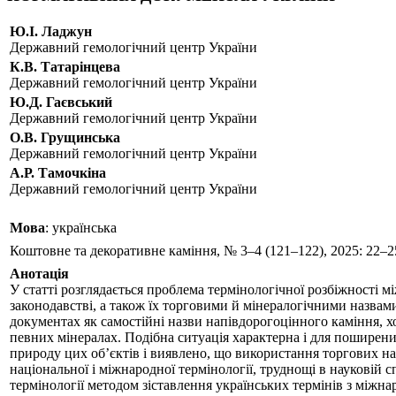
Ю.І. Ладжун
Державний гемологічний центр України
К.В. Татарiнцева
Державний гемологічний центр України
Ю.Д. Гаєвський
Державний гемологічний центр України
О.В. Грущинська
Державний гемологічний центр України
А.Р. Тамочкіна
Державний гемологічний центр України
Мова
: українська
Коштовне та декоративне каміння, № 3–4 (121–122), 2025: 22–2
Анотація
У статті розглядається проблема термінологічної розбіжності
законодавстві, а також їх торговими й мінералогічними назвам
документах як самостійні назви напівдорогоцінного каміння, х
певних мінералах. Подібна ситуація характерна і для поширени
природу цих об’єктів і виявлено, що використання торгових н
національної і міжнародної термінології, труднощі в науковій 
термінології методом зіставлення українських термінів з між