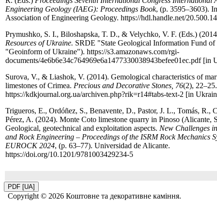
R. (Eds.)
Proceedings Seventh International Congress International A
Engineering Geology (IAEG): Proceedings Book
, (р. 3595–3603). In
Association of Engineering Geology. https://hdl.handle.net/20.500.
Prymushko, S. I., Biloshapska, T. D., & Velychko, V. F. (Eds.) (201
Resources of Ukraine.
SRDE "State Geological Information Fund o
"Geoinform of Ukraine"). https://s3.amazonaws.com/rgi­
documents/4e6b6e34c764969e6a1477330038943befee01ec.pdf [in Uk
Surova, V., & Liashok, V. (2014). Gemological characteristics of ma
limestones of Crimea.
Precious and Decorative Stones, 76
(2), 22–25.
https://kdkjournal.org.ua/archiven.php?rik=r14#tabs­-text-­2 [in Ukrain
Trigueros, E., Ordóñez, S., Benavente, D., Pastor, J. L., Tomás, R.,
Pérez, A. (2024). Monte Coto limestone quarry in Pinoso (Alicante, 
Geological, geotechnical and exploitation aspects.
New Challenges i
and Rock Engineering – Proceedings of the ISRM Rock Mechanics 
EUROCK 2024
, (р. 63–77). Universidad de Alicante.
https://doi.org/10.1201/9781003429234-­5
PDF [UA]
Copyright ©
2026 Коштовне та декоративне каміння.