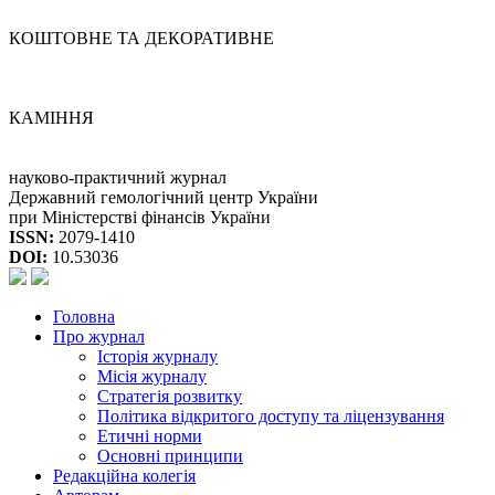
КОШТОВНЕ ТА ДЕКОРАТИВНЕ
КАМІННЯ
науково-практичний журнал
Державний гемологічний центр України
при Міністерстві фінансів України
ISSN:
2079-1410
DOI:
10.53036
Головна
Про журнал
Історія журналу
Місія журналу
Стратегія розвитку
Політика відкритого доступу та ліцензування
Етичні норми
Основні принципи
Редакційна колегія