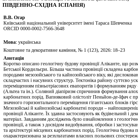
ПІВДЕННО-СХІДНА ІСПАНІЯ)
В.В. Огар
Київський національний університет імені Тараса Шевченка
ORCID 0000-0002-7566-3648
Мова
: українська
Коштовне та декоративне каміння, № 1 (123), 2026: 18–23
Анотація
Коротко описано геологічну будову провінції Аліканте, що ро
Бетської Кордильєри. Більша частина провінції складена карб
породами мезозойського та кайнозойського віку, які дислокова
складчастих і насувних структур. Тектоніка району суттєво ус
переміщенням пізньотріасових евапоритів і формуванням ряду 
(Альтеа та ін.). Соляний діапіризм спричинив формування ало
карбонатних порід. Вапняковий олістоліт Пеньйон-де-Іфач є п
значного горизонтального переміщення гігантських блоків гірс
Мезозойські й кайнозойські карбонатні породи – найпоширеніш
провінції Аліканте. Їх здавна застосовують як будівельний і д
матеріал. Завданням досліджень було ознайомлення з геологіч
провінції, а також з досвідом видобування, обробки і застосува
та архітектурі місцевих карбонатних порід. Геологічна будова п
охарактеризована за результатами власних польових спостереж