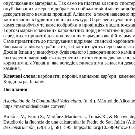
опублікованих матеріалів. Так само на підставі власних спосте
опублікованих джерел відображено найважливіші місця видоб
декоративного каміння провінції Аліканте, а також наведено п
застосування в будівництві й архітектурі. Окреслено сучасний
каменевидобутку та каменеобробки в провінціях південно-східно
Торгові марки іспанських карбонатних порід всесвітньо відом
серед них є придатні для полірування мармуризовані й мармур
Саме придатність до полірування відрізняє іспанські карбонатн
близьких за віком українських, які застосовують переважно як 
Досвід Іспанії у видобутку будівельного і декоративного камінн
відтворенні ландшафтів, порушених техногенною діяльністю, 
корисним для України, яка володіє величезними запасами деко
каміння.
Ключові слова
: карбонатні породи, вапнякові кар’єри, камене
Кордильєра, Іспанія.
Посилання
Asociación de la Comunidad Valenciana.
(n. d.). Mármol de Alicante
https://marmoldealicante.com/en/
Brotóns, V., Ivorra S., Martínez­-Martínez J., Tomás R., & Benavente
Estudio de la fluencia de una calcarenita: la Piedra de San Julián (Ali
de Construcción, 63
(312), 581–595. https://doi.org/10.3989/mc.201