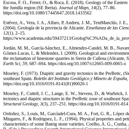
Escosa, F. O., Ferrer, O., & Roca, E. (2018). Geology of the Eastern
the Jumilla region (SE Iberia).
Journal of Maps, 14
(2), 77–86.
https://doi.org/10.1080/17445647.2018.1433562
Estévez, A., Vera, J. A., Alfaro, P, Andreu, J. M., Tent­Manclús, J. E
(2004). Geología de la provincia de Alicante.
Enseñanza de las Cienci
12
(1), 2–15.
https://www.academia.edu/59437213/Geolog%C3%ADa_de_la_provi
Jordán, M. M., García-­Sánchez, E., Almendro-­Candel, M. B., Navarro
Gómez-­Lucas, I., & Melendez, I. (2009). Geological and environment
the reclamation of limestone quarries in Sierra de Callosa (Alicante, 
Earth Sci, 59
, 687–694. https://doi.org/10.1007/s12665-­009­-0065-­x
Moseley, F. (1973). Diapiric and gravity tectonics in the PreBetic, (Si
south­east Spain.
Boletín del Instituto Geológico y Minero de España,
https://doi.org/10.1016/0191-­8141(81)90020­-1
Moseley, F., Cuttell, J. C., Lange, E. W., Stevens, D., & Warbrick, J.
tectonics and diapiric structures in the Pre­Betic zone of southeast Spa
Structural Geology, 3
(3), 237–251. https://doi.org/10.1016/0191-­814
Ordoñez, S., Louis, M., García­del-­Cura, M. A., Fort, G. R., López 
Mingarro, F., & Rodriguez, L. F., (1994). Physical properties and pet
characteristics of some Bateig stone varieties. Coelho, A. G., Cunha, 