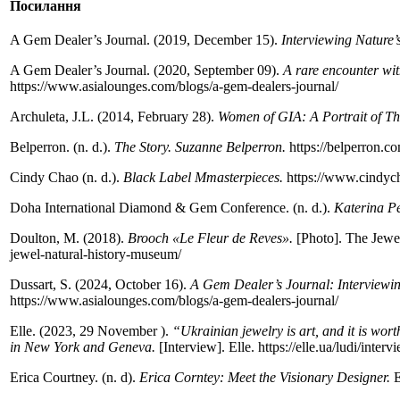
Посилання
A Gem Dealer’s Journal. (2019, December 15).
Interviewing Nature’
A Gem Dealer’s Journal. (2020, September 09).
A rare encounter wi
https://www.asialounges.com/blogs/a-­gem­-dealers­-journal/
Archuleta, J.­L. (2014, February 28).
Women of GIA: A Portrait of Th
Belperron. (n. d.).
The Story. Suzanne Belperron.
https://belperron.com
Cindy Chao (n. d.).
Black Label Mmasterpieces.
https://www.cindycha
Doha International Diamond & Gem Conference. (n. d.).
Katerina Pe
Doulton, M. (2018).
Brooch «Le Fleur de Reves».
[Photo]. The Jewelle
jewel-­natural-­history-­museum/
Dussart, S. (2024, October 16).
A Gem Dealer’s Journal: Interviewing
https://www.asialounges.com/blogs/a-­gem­-dealers-­journal/
Elle. (2023, 29 November ).
“Ukrainian jewelry is art, and it is wo
in New York and Geneva.
[Interview]. Elle. https://elle.ua/ludi/interv
Erica Courtney. (n. d).
Erica Corntey: Meet the Visionary Designer.
E