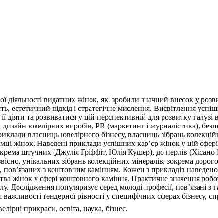
ої діяльності видатних жінок, які зробили значний внесок у розви
ь, естетичний підхід і стратегічне мислення. Висвітлення успішн
 діяти та розвиватися у цій перспективній для розвитку галузі в
та, дизайн ювелірних виробів, PR (маркетинг і журналістика), бе
риклади власниць ювелірного бізнесу, власниць зібрань колекційни
имці жінок. Наведені приклади успішних кар’єр жінок у цій сфері
окрема штучних (Джулія Гріффіт, Юлія Кушер), до перлів (Хісано 
звісно, унікальних зібрань колекційних мінералів, зокрема доро
, пов’язаних з коштовним камінням. Кожен з прикладів наведено у
ства жінок у сфері коштовного каміння. Практичне значення роб
алу. Дослідження популяризує серед молоді професії, пов’язані з
я важливості ґендерної рівності у специфічних сферах бізнесу, с
елірні прикраси, освіта, наука, бізнес.