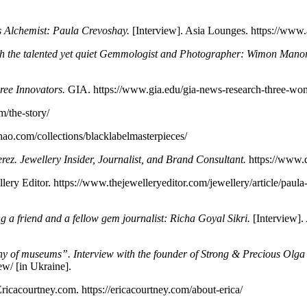
s Alchemist: Paula Crevoshay.
[Interview]. Asia Lounges. https://www.a
th the talented yet quiet Gemmologist and Photographer: Wimon Manor
ree Innovators.
GIA. https://www.gia.edu/gia-­news-­research-­three-­wom
/the­-story/
o.com/collections/black­label­masterpieces/
rez. Jewellery Insider, Journalist, and Brand Consultant.
https://www.d
ry Editor. https://www.thejewelleryeditor.com/jewellery/article/paula­-crev
 a friend and a fellow gem journalist: Richa Goyal Sikri.
[Interview].
rthy of museums”. Interview with the founder of Strong & Precious Olg
iew/ [in Ukraine].
ricacourtney.com. https://ericacourtney.com/about-­erica/