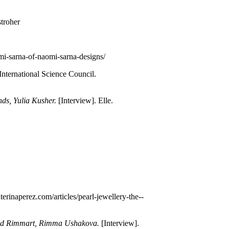
stroher
-­sarna­-of-­naomi-­sarna­-designs/
International Science Council.
ds, Yulia Kusher.
[Interview]. Elle.
terinaperez.com/articles/pearl-­jewellery-­the-­
brand Rimmart, Rimma Ushakova.
[Interview].