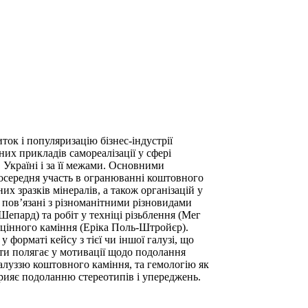
ток і популяризацію бізнес-індустрії
их прикладів самореалізації у сфері
 Україні і за її межами. Основними
зпосередня участь в огранюванні коштовного
х зразків мінералів, а також організацій у
 пов’язані з різноманітними різновидами
Шепард) та робіт у техніці різьблення (Мег
гоцінного каміння (Еріка Поль-Штройєр).
 форматі кейсу з тієї чи іншої галузі, що
оти полягає у мотивації щодо подолання
 галуззю коштовного каміння, та гемологію як
прияє подоланню стереотипів і упереджень.