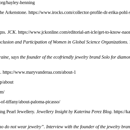
org/hayley-­henning
e Arkenstone. https://www.irocks.com/collector-­profile-­dr-­erika-­pohl-­
gns.
JCK.
https://www.jckonline.com/editorial-­art-icle/get­-to­-know-­naomi
nclusion and Participation of Women in Global Science Organizations.
ne, says the founder of the eco­friendly jewelry brand Solo for diamon
.
https://www.maryvanderaa.com/about­-1
p/about
om/
f-­tiffany/about-­paloma-­picasso/
ing Pearl Jewellery.
Jewellery Insight by Katerina Perez Blog.
https://ka
who do not wear jewelry”. Interview with the founder of the jewelry 