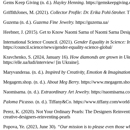
Gems Keep Giving (n. d.).
Hayley Henning.
https://gemskeepgiving.
Griffith­Jones, M. (2021).
Collector Profile: Dr. Erika Pohl-­Stroher.
Th
Guzema (n. d.).
Guzema Fine Jewelry.
https://guzema.ua/
Heebner, J. (2015). Get to Know Naomi Sarna of Naomi Sarna Desi
International Science Council. (2021).
Gender Equality in Science: I
https://council.science/news/gender-­equality-­science­-global/
Kravchenko, S. (2024, January 16).
How diamonds are grown in Ukrai
https://elle.ua/ludi/interview/ [in Ukraine].
Maryvanderaa. (n. d.).
Inspired by Creativity, Emotion & Imagination
Megagem.shop. (n. d.).
About Meg Berry.
https://www.megagem.sho
Naomisarna. (n. d.).
Extraordinary Art Jewelry.
https://naomisarna.c
Paloma Picasso.
(n. d.). Tiffany&Co. https://www.tiffany.com/world­-o
Perez, K. (2020). Not Your Ordinary Pearls: The Designers Reinvent
creative-­designers­-reinventing-­pearls
Popova, Ye. (2023, June 30).
“Our mission is to please even those 