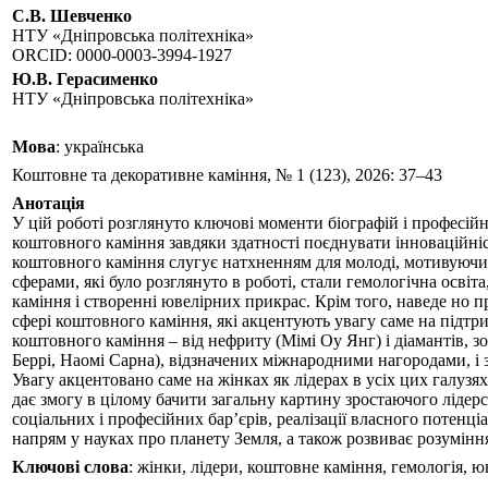
C.B. Шевченко
НТУ «Дніпровська політехніка»
ORCID: 0000-0003-3994-1927
Ю.В. Герасименко
НТУ «Дніпровська політехніка»
Мова
: українська
Коштовне та декоративне каміння, № 1 (123), 2026: 37–43
Анотація
У цій роботі розглянуто ключові моменти біографій і професійн
коштовного каміння завдяки здатності поєднувати інноваційніст
коштовного каміння слугує натхненням для молоді, мотивуючи її
сферами, які було розглянуто в роботі, стали гемологічна осві
каміння і створенні ювелірних прикрас. Крім того, наведе но п
сфері коштовного каміння, які акцентують увагу саме на підтр
коштовного каміння – від нефриту (Мімі Оу Янг) і діамантів, з
Беррі, Наомі Сарна), відзначених міжнародними нагородами, і 
Увагу акцентовано саме на жінках як лідерах в усіх цих галузях
дає змогу в цілому бачити загальну картину зростаючого лідер
соціальних і професійних бар’єрів, реалізації власного потенці
напрям у науках про планету Земля, а також розвиває розумінн
Ключові слова
: жінки, лідери, коштовне каміння, гемологія, юв