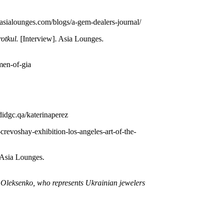
sialounges.com/blogs/a-­gem­-dealers-­journal/
otkul.
[Interview]. Asia Lounges.
en-­of-­gia
idgc.qa/katerinaperez
oshay-­exhibition-­los-­angeles­-art-­of­-the­-
 Asia Lounges.
a Oleksenko, who represents Ukrainian jewelers