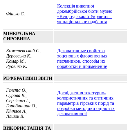
Колекція викопної
докембрійської біоти музею
Фінько С.
«Венд-едіакарій України» –
як національне надбання
МIНЕРАЛЬНА
СИРОВИНА
Коженевський С.,
Декоративные свойства
Деревська К.,
эоценовых флороносных
Комар М.,
песчаников, способы их
Руденко К.
обработки и применение
РЕФЕРАТИВНI ЗВIТИ
Гелета О.,
Дослідження текстурно-
Сурова В.,
колористичних та оптичних
Сергієнко І.,
параметрів гірських порід та
Горобчишин О.,
розробка методики оцінки їх
Кiчняєв А.,
декоративності
Ляшок В.
ВИКОРИСТАННЯ ТА