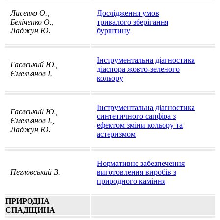
Лисенко О.,
Дослідження умов
Беліченко О.,
тривалого зберігання
Ладжун Ю.
бурштину
Інструментальна діагностика
Гаєвський Ю.,
діаспора жовто-зеленого
Ємельянов І.
кольору
Інструментальна діагностика
Гаєвський Ю.,
синтетичного сапфіра з
Ємельянов І.,
ефектом зміни кольору та
Ладжун Ю.
астеризмом
Нормативне забезпечення
Пегловський В.
виготовлення виробів з
природного каміння
ПРИРОДНА
СПАДЩИНА