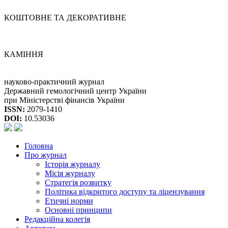
КОШТОВНЕ ТА ДЕКОРАТИВНЕ
КАМІННЯ
науково-практичний журнал
Державний гемологічний центр України
при Міністерстві фінансів України
ISSN:
2079-1410
DOI:
10.53036
Головна
Про журнал
Історія журналу
Місія журналу
Стратегія розвитку
Політика відкритого доступу та ліцензування
Етичні норми
Основні принципи
Редакційна колегія