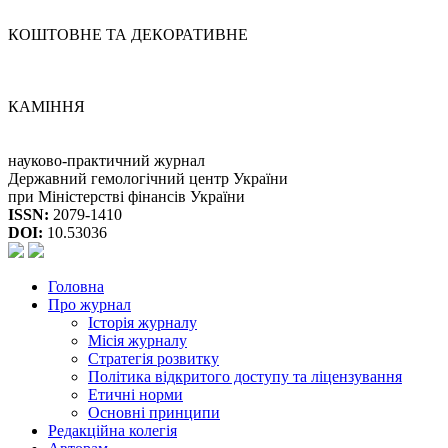
КОШТОВНЕ ТА ДЕКОРАТИВНЕ
КАМІННЯ
науково-практичний журнал
Державний гемологічний центр України
при Міністерстві фінансів України
ISSN:
2079-1410
DOI:
10.53036
Головна
Про журнал
Історія журналу
Місія журналу
Стратегія розвитку
Політика відкритого доступу та ліцензування
Етичні норми
Основні принципи
Редакційна колегія