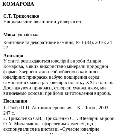
КОМАРОВА
С.Т. Триколенко
Національний авіаційний університет
Мова
: українська
Коштовне та декоративне каміння, № 1 (83), 2016: 24–
27
Анотація
У статті розглядаються ювелірні вироби Андрія
Комарова, в яких використано мінерали природної
форми. Звернення до необробленого каміння в
ювелірних прикрасах набуло поширення серед
самостійних майстрів-ювелірів початку ХХІ століття.
Досліджуючи прикраси, створені художником, ми
визначаємо основні прийоми виготовлення виробів.
Посилання
1. Глоба П.П. Астроминерология. – К.: Логос, 2003. –
247 с.
2. Триколенко О.В., Триколенко С.Т. Ювелірні вироби
О.А. Михальянца з форелевим каменем, що
експонувалися на виставці «Сучасне ювелірне