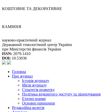
КОШТОВНЕ ТА ДЕКОРАТИВНЕ
КАМІННЯ
науково-практичний журнал
Державний гемологічний центр України
при Міністерстві фінансів України
ISSN:
2079-1410
DOI:
10.53036
Головна
Про журнал
Історія журналу
Місія журналу
Стратегія розвитку
Політика відкритого доступу та ліцензування
Етичні норми
Основні принципи
Редакційна колегія