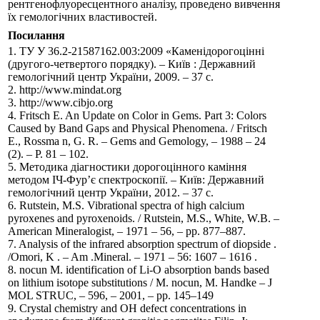
рентгенофлуоресцентного аналізу, проведено вивчення
їх гемологічних властивостей.
Посилання
1. ТУ У 36.2-21587162.003:2009 «Каменідорогоцінні
(другого-четвертого порядку). – Київ : Державний
гемологічний центр України, 2009. – 37 с.
2. http://www.mindat.org
3. http://www.cibjo.org
4. Fritsch E. An Update on Color in Gems. Part 3: Colors
Caused by Band Gaps and Physical Phenomena. / Fritsch
E., Rossma n, G. R. – Gems and Gemology, – 1988 – 24
(2). – P. 81 – 102.
5. Методика діагностики дорогоцінного каміння
методом ІЧ-Фур’є спектроскопії. – Київ: Державний
гемологічний центр України, 2012. – 37 с.
6. Rutstein, M.S. Vibrational spectra of high calcium
pyroxenes and pyroxenoids. / Rutstein, M.S., White, W.B. –
American Mineralogist, – 1971 – 56, – pp. 877–887.
7. Analysis of the infrared absorption spectrum of diopside .
/Omori, K . – Am .Mineral. – 1971 – 56: 1607 – 1616 .
8. nocun M. identification of Li-O absorption bands based
on lithium isotope substitutions / M. nocun, M. Handke – J
MOL STRUC, – 596, – 2001, – pp. 145–149
9. Crystal chemistry and OH defect concentrations in