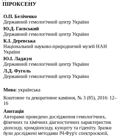
ПІРОКСЕНУ
О.П. Беліченко
Державний гемологічний центр України
Ю.Д. Гаєвський
Державний гемологічний центр України
К.І. Деревська
Національний науково-природничий музей НАН
України
Ю.І. Ладжун
Державний гемологічний центр України
Л.Д. Фуголь
Державний гемологічний центр України
Мова
: українська
Коштовне та декоративне каміння, № 3 (85), 2016: 12–
16
Анотація
Авторами проведено дослідження гемологічних,
фізичних та хімічних діагностичних характеристик
діопсиду, хромдіопсиду, кунциту та гіденіту. Зразки
були досліджені методами ІЧ-Фур'є спектроскопії,