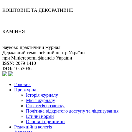
КОШТОВНЕ ТА ДЕКОРАТИВНЕ
КАМІННЯ
науково-практичний журнал
Державний гемологічний центр України
при Міністерстві фінансів України
ISSN:
2079-1410
DOI:
10.53036
Головна
Про журнал
Історія журналу
Місія журналу
Стратегія розвитку
Політика відкритого доступу та ліцензування
Етичні норми
Основні принципи
Редакційна колегія