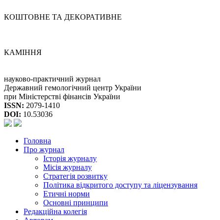
КОШТОВНЕ ТА ДЕКОРАТИВНЕ
КАМІННЯ
науково-практичний журнал
Державний гемологічний центр України
при Міністерстві фінансів України
ISSN:
2079-1410
DOI:
10.53036
Головна
Про журнал
Історія журналу
Місія журналу
Стратегія розвитку
Політика відкритого доступу та ліцензування
Етичні норми
Основні принципи
Редакційна колегія