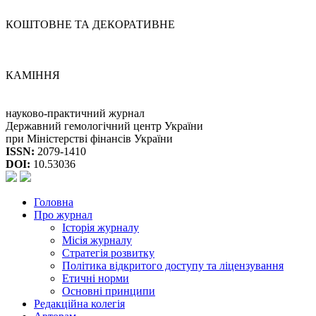
КОШТОВНЕ ТА ДЕКОРАТИВНЕ
КАМІННЯ
науково-практичний журнал
Державний гемологічний центр України
при Міністерстві фінансів України
ISSN:
2079-1410
DOI:
10.53036
Головна
Про журнал
Історія журналу
Місія журналу
Стратегія розвитку
Політика відкритого доступу та ліцензування
Етичні норми
Основні принципи
Редакційна колегія