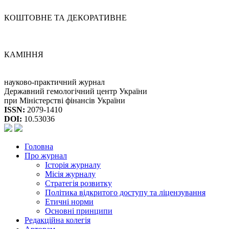
КОШТОВНЕ ТА ДЕКОРАТИВНЕ
КАМІННЯ
науково-практичний журнал
Державний гемологічний центр України
при Міністерстві фінансів України
ISSN:
2079-1410
DOI:
10.53036
Головна
Про журнал
Історія журналу
Місія журналу
Стратегія розвитку
Політика відкритого доступу та ліцензування
Етичні норми
Основні принципи
Редакційна колегія