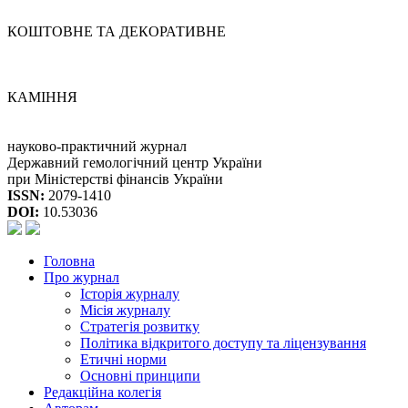
КОШТОВНЕ ТА ДЕКОРАТИВНЕ
КАМІННЯ
науково-практичний журнал
Державний гемологічний центр України
при Міністерстві фінансів України
ISSN:
2079-1410
DOI:
10.53036
Головна
Про журнал
Історія журналу
Місія журналу
Стратегія розвитку
Політика відкритого доступу та ліцензування
Етичні норми
Основні принципи
Редакційна колегія