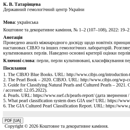
К. В. Татарiнцева
Державний гемологічний центр України
Мова
: українська
Коштовне та декоративне каміння, № 1–2 (107–108), 2022: 19–2
Анотація
Проведено аналіз міжнародного досвіду щодо новітніх принципі
настановах CIBJO та інших гемологічних лабораторій. Розглян
культивованих перлів. Наведено основні критерії оцінки перлів,
Ключові слова
: перли, перли культивовані, класифікування пе
Посилання
1. The CIBJO Blue Books. URL: http://www.cibjo.org/introduction-t
2. The Pearl Book – 2020. CIBJO. URL: http://www.cibjo.org/wp-c
3. Guide for Classifying Natural Pearls and Cultured Pearls – 20
/ accessed: 12.05.2022).
4. Pearls. URL: https://www.ssef.ch/pearls-report/ (дата звернення /
5. What pearl classification system does GIA use? URL: https://www.
6. The GIA Cultured Pearl Classification Report. URL: https://www.gi
PDF [UA]
Copyright ©
2026 Коштовне та декоративне каміння.