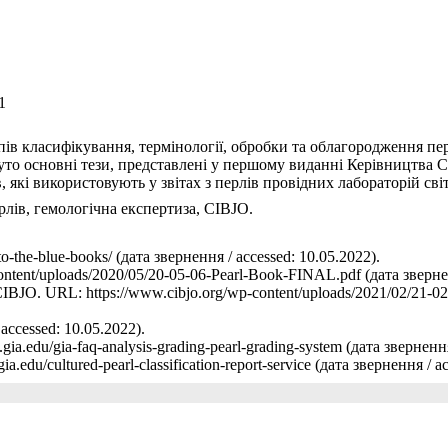
1
в класифікування, термінології, обробки та облагородження пер
уто основні тези, представлені у першому виданні Керівництва 
 які використовують у звітах з перлів провідних лабораторій світ
рлів, гемологічна експертиза, CIBJO.
o-the-blue-books/ (дата звернення / accessed: 10.05.2022).
ontent/uploads/2020/05/20-05-06-Pearl-Book-FINAL.pdf (дата звернен
21. CIBJO. URL: https://www.cibjo.org/wp-content/uploads/2021/02/2
 accessed: 10.05.2022).
gia.edu/gia-faq-analysis-grading-pearl-grading-system (дата звернення
a.edu/cultured-pearl-classification-report-service (дата звернення / a