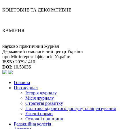
КОШТОВНЕ ТА ДЕКОРАТИВНЕ
КАМІННЯ
науково-практичний журнал
Державний гемологічний центр України
при Міністерстві фінансів України
ISSN:
2079-1410
DOI:
10.53036
Головна
Про журнал
Історія журналу
Місія журналу
Стратегія розвитку
Політика відкритого доступу та ліцензування
Етичні норми
Основні принципи
Редакційна колегія