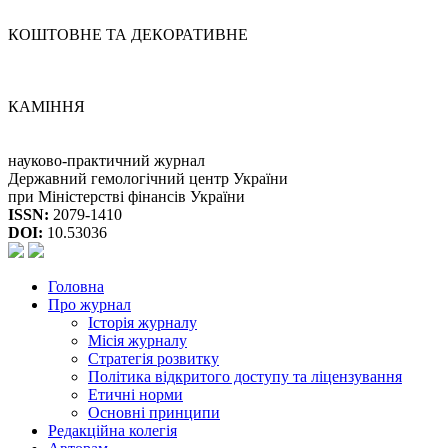
КОШТОВНЕ ТА ДЕКОРАТИВНЕ
КАМІННЯ
науково-практичний журнал
Державний гемологічний центр України
при Міністерстві фінансів України
ISSN:
2079-1410
DOI:
10.53036
Головна
Про журнал
Історія журналу
Місія журналу
Стратегія розвитку
Політика відкритого доступу та ліцензування
Етичні норми
Основні принципи
Редакційна колегія