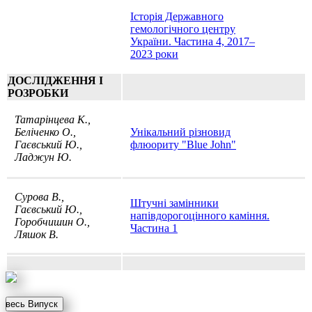
Історія Державного
гемологічного центру
України. Частина 4, 2017–
2023 роки
ДОСЛІДЖЕННЯ I
РОЗРОБКИ
Татарінцева К.,
Беліченко О.,
Унікальний різновид
Гаєвський Ю.,
флюориту "Blue John"
Ладжун Ю.
Сурова В.,
Штучні замінники
Гаєвський Ю.,
напівдорогоцінного каміння.
Горобчишин О.,
Частина 1
Ляшок В.
весь Випуск