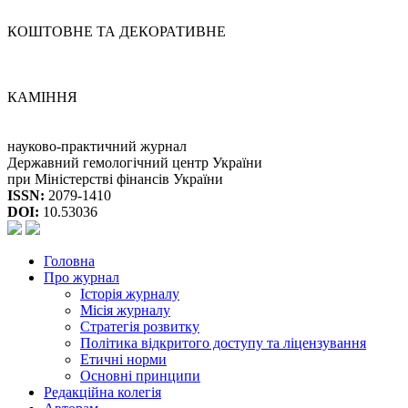
КОШТОВНЕ ТА ДЕКОРАТИВНЕ
КАМІННЯ
науково-практичний журнал
Державний гемологічний центр України
при Міністерстві фінансів України
ISSN:
2079-1410
DOI:
10.53036
Головна
Про журнал
Історія журналу
Місія журналу
Стратегія розвитку
Політика відкритого доступу та ліцензування
Етичні норми
Основні принципи
Редакційна колегія