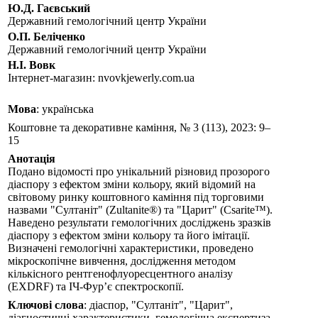
Ю.Д. Гаєвський
Державний гемологічний центр України
О.П. Беліченко
Державний гемологічний центр України
Н.І. Вовк
Iнтернет-магазин: nvovkjewerly.com.ua
Мова
: українська
Коштовне та декоративне каміння, № 3 (113), 2023: 9–
15
Анотація
Подано відомості про унікальний різновид прозорого
діаспору з ефектом зміни кольору, який відомий на
світовому ринку коштовного каміння під торговими
назвами "Султаніт" (Zultanite®) та "Царит" (Csarite™).
Наведено результати гемологічних досліджень зразків
діаспору з ефектом зміни кольору та його імітації.
Визначені гемологічні характеристики, проведено
мікроскопічне вивчення, дослідження методом
кількісного рентгенофлуоресцентного аналізу
(EXDRF) та ІЧ-Фур’є спектроскопії.
Ключові слова
: діаспор, "Султаніт", "Царит",
діагностичні характеристики, гемологічна експертиза.