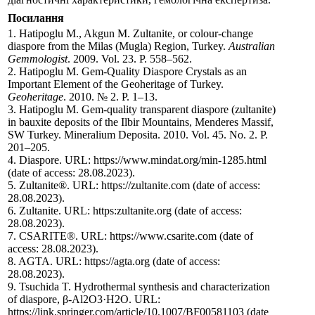
Посилання
1. Hatipoglu M., Akgun M. Zultanite, or colour-change
diaspore from the Milas (Mugla) Region, Turkey.
Australian
Gemmologist
. 2009. Vol. 23. P. 558–562.
2. Hatipoglu M. Gem-Quality Diaspore Crystals as an
Important Element of the Geoheritage of Turkey.
Geoheritage
. 2010. № 2. Р. 1–13.
3. Hatipoglu M. Gem-quality transparent diaspore (zultanite)
in bauxite deposits of the Ilbir Mountains, Menderes Massif,
SW Turkey. Mineralium Deposita. 2010. Vol. 45. No. 2. P.
201–205.
4. Diaspore. URL: https://www.mindat.org/min-1285.html
(date of access: 28.08.2023).
5. Zultanite®. URL: https://zultanite.com (date of access:
28.08.2023).
6. Zultanite. URL: https:zultanite.org (date of access:
28.08.2023).
7. CSARITE®. URL: https://www.csarite.com (date of
access: 28.08.2023).
8. AGTA. URL: https://agta.org (date of access:
28.08.2023).
9. Tsuchida T. Hydrothermal synthesis and characterization
of diaspore, β-Al2O3·H2O. URL:
https://link.springer.com/article/10.1007/BF00581103 (date