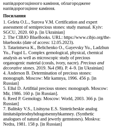
напівдорогоцінного каміння, облагороджене
напівдорогоцінне каміння.
Посилання
1. Geleta O.L., Surova V.M. Certification and expert
assessment of semi­precious stones: study manual. Kyiv:
SGCU, 2020. 60 p. [in Ukrainian]
2. The CIBJO BlueBooks. URL: https://www.cibjo.org/the­
blue­books (date of ac­cess: 12.05.2023).
3. Tatarintseva K., Belichenko О., Gayevsky Yu., Ladzhun
Yu., Fugol L. Сomplex gemological, physical, chemical
analysis as well as microscopic study of precious
organogenic material (corals, ivory, nacre).
Precious and
decorative stones
. 2019. №4 (98). P. 4–9. [in Ukrainian]
4. Anderson B. Determination of precious stones:
monograph. Moscow: Mir kamnya, 1996. 456 p. [in
Russian]
5. Ellul D. Artifitial precious stones: monograph. Moscow:
Mir, 1986. 160 p. [in Russian].
6. Reed P. Gemology. Moscow: World, 2003. 366 p. [in
Russian]
7. Balitsky V.S., Lisitsyna E.S. Sinteticheskie analog
iimitatsiiprirodnyhdragotsennyhkamney. (Synthetic
analogues of natural and jewerly gemstones). Mоskva:
Nedra, 1981. 158 p. [in Russian]