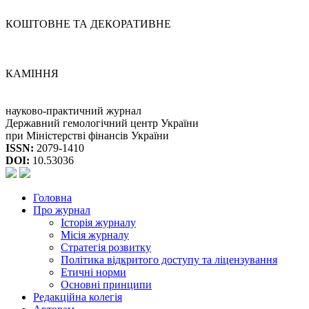
КОШТОВНЕ ТА ДЕКОРАТИВНЕ
КАМІННЯ
науково-практичний журнал
Державний гемологічний центр України
при Міністерстві фінансів України
ISSN:
2079-1410
DOI:
10.53036
Головна
Про журнал
Історія журналу
Місія журналу
Стратегія розвитку
Політика відкритого доступу та ліцензування
Етичні норми
Основні принципи
Редакційна колегія