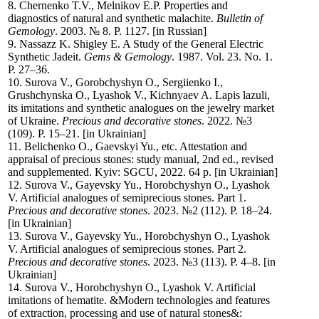
8. Chernenko T.V., Melnikov E.P. Properties and
diagnostics of natural and syn­thetic malachite.
Bulletin of
Gemology
. 2003. № 8. Р. 11­27. [in Russian]
9. Nassazz K. Shigley E. A Study of the General Electric
Synthetic Jadeit.
Gems & Gemology
. 1987. Vol. 23. No. 1.
P. 27–36.
10. Surova V., Gorobchyshyn О., Sergiienko I.,
Grushchynska O., Lyashok V., Kichnyaev A. Lapis lazuli,
its imitations and synthetic analogues on the jewelry market
of Ukraine.
Precious and decorative stones
. 2022. №3
(109). P. 15–21. [in Ukrainian]
11. Belichenko O., Gaevskyi Yu., etc. Attestation and
appraisal of precious stones: study manual, 2nd ed., revised
and supplemented. Kyiv: SGCU, 2022. 64 p. [in Ukrainian]
12. Surova V., Gayevsky Yu., Horobchyshyn О., Lyashok
V. Artificial analogues of semi­precious stones. Part 1.
Precious and decorative stones
. 2023. №2 (112). P. 18–24.
[in Ukrainian]
13. Surova V., Gayevsky Yu., Horobchyshyn О., Lyashok
V. Artificial analogues of semi­precious stones. Part 2.
Precious and decorative stones
. 2023. №3 (113). P. 4–8. [in
Ukrainian]
14. Surova V., Horobchyshyn O., Lyashok V. Artificial
imitations of hematite. &Modern technologies and features
of extraction, processing and use of natural stones&: